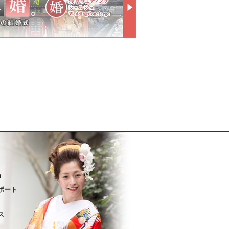
声
ポート
ス