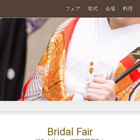
フェア
挙式
会場
料理
Bridal Fair