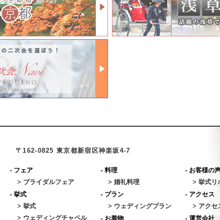
〒162-0825 東京都新宿区神楽坂4-7
-
フェア
-
料理
-
お客様の
>
ブライダルフェア
>
婚礼料理
>
挙式リ
-
挙式
-
プラン
-
アクセス
>
挙式
>
ウェディングプラン
>
アクセ
>
ウェディングチャペル
-
お着物
-
運営会社